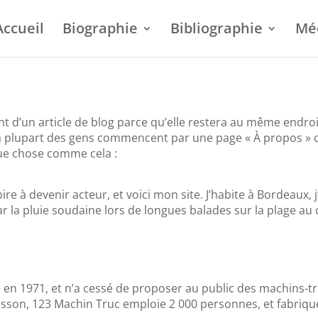
Accueil
Biographie
Bibliographie
Mé
nt d’un article de blog parce qu’elle restera au même endroi
 La plupart des gens commencent par une page « À propos » q
que chose comme cela :
re à devenir acteur, et voici mon site. J’habite à Bordeaux, j
par la pluie soudaine lors de longues balades sur la plage au 
 en 1971, et n’a cessé de proposer au public des machins-tru
son, 123 Machin Truc emploie 2 000 personnes, et fabrique